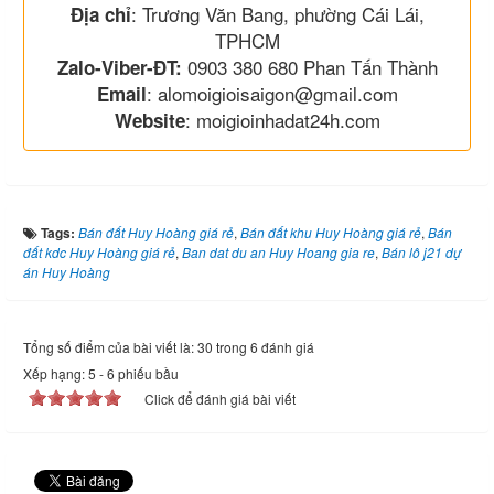
: Trương Văn Bang, phường Cái Lái,
Địa chỉ
TPHCM
0903 380 680 Phan Tấn Thành
Zalo-Viber-ĐT:
: alomoigioisaigon@gmail.com
Email
: moigioinhadat24h.com
Website
Tags:
Bán đất Huy Hoàng giá rẻ
,
Bán đất khu Huy Hoàng giá rẻ
,
Bán
đất kdc Huy Hoàng giá rẻ
,
Ban dat du an Huy Hoang gia re
,
Bán lô j21 dự
án Huy Hoàng
Tổng số điểm của bài viết là: 30 trong 6 đánh giá
Xếp hạng:
5
-
6
phiếu bầu
Click để đánh giá bài viết