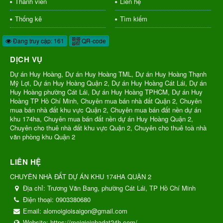
Thành viên
Liên hệ
Thống kê
Tìm kiếm
Đang truy cập: 161
QR-code
DỊCH VỤ
Dự án Huy Hoàng, Dự án Huy Hoàng TML, Dự án Huy Hoàng Thạnh
Mỹ Lợi, Dự án Huy Hoàng Quận 2, Dự án Huy Hoàng Cát Lái, Dự án
Huy Hoàng phường Cát Lái, Dự án Huy Hoàng TPHCM, Dự án Huy
Hoàng TP Hồ Chí Minh, Chuyên mua bán nhà đất Quận 2, Chuyên
mua bán nhà đất khu vực Quận 2, Chuyên mua bán đất nền dự án
khu 174ha, Chuyên mua bán đất nền dự án Huy Hoàng Quận 2,
Chuyên cho thuê nhà đất khu vực Quận 2, Chuyên cho thuê toà nhà
văn phòng khu Quận 2
LIÊN HỆ
CHUYÊN NHÀ ĐẤT DỰ ÁN KHU 174HA QUẬN 2
Địa chỉ:
Trương Văn Bang, phường Cát Lái, TP Hồ Chí Minh
Điện thoại:
0903380680
Email:
alomoigioisaigon@gmail.com
Website:
https://moigioinhadat24h.com/