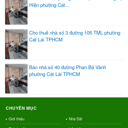
Hiện phường Cát...
Cho thuê nhà số 3 đường 105 TML phường
Cát Lái TPHCM
Bán nhà số 40 đường Phan Bá Vành
phường Cát Lái TPHCM
CHUYÊN MỤC
Giới thiệu
Nhà Đất