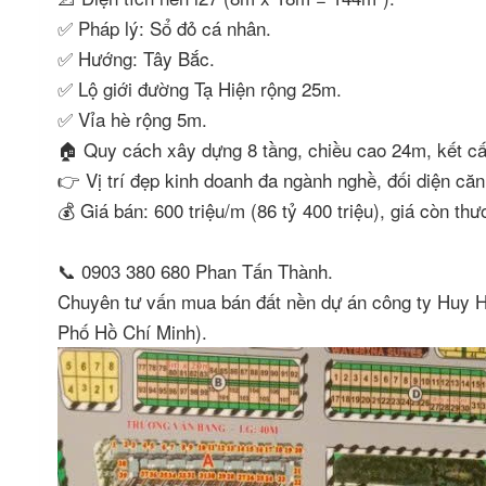
✅ Pháp lý: Sổ đỏ cá nhân.
✅ Hướng: Tây Bắc.
✅ Lộ giới đường Tạ Hiện rộng 25m.
✅ Vỉa hè rộng 5m.
🏠 Quy cách xây dựng 8 tầng, chiều cao 24m, kết cấ
👉 Vị trí đẹp kinh doanh đa ngành nghề, đối diện că
💰 Giá bán: 600 triệu/m (86 tỷ 400 triệu), giá còn t
📞 0903 380 680 Phan Tấn Thành.
Chuyên tư vấn mua bán đất nền dự án công ty Huy 
Phố Hồ Chí Minh).