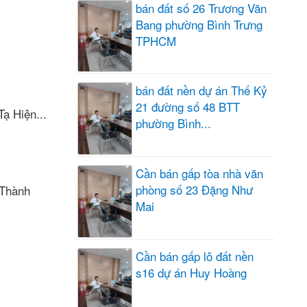
bán đất số 26 Trương Văn
Bang phường Bình Trưng
TPHCM
bán đất nền dự án Thế Kỷ
21 đường số 48 BTT
ạ Hiện...
phường Bình...
Cần bán gấp tòa nhà văn
phòng số 23 Đặng Như
 Thành
Mai
Cần bán gấp lô đất nền
s16 dự án Huy Hoàng