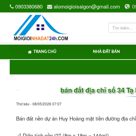
0903380680
alomoigioisaigon@gmail.com
0
TRANG CHỦ
NHÀ ĐẤT BÁN
bán đất địa chỉ số 34 T
Thứ sáu - 08/05/2026 07:07
Bán đất nền dự án Huy Hoàng mặt tiền đường địa chỉ
📐 Diện tích nền i27 (8m x 18m = 144m²).