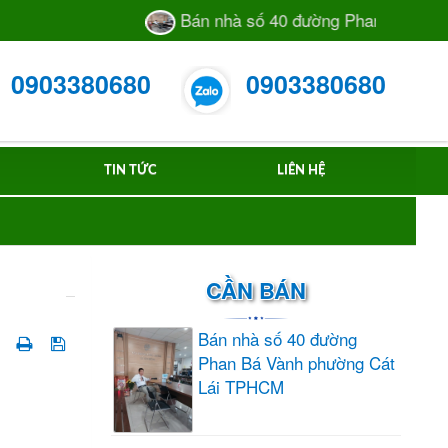
Bán nhà số 40 đường Phan Bá Vành phường
0903380680
0903380680
TIN TỨC
LIÊN HỆ
CẦN BÁN
Bán nhà số 40 đường
Phan Bá Vành phường Cát
Lái TPHCM