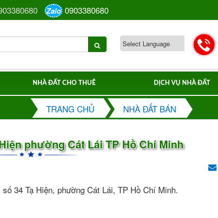
903380680
0903380680
Zalo
NHÀ ĐẤT CHO THUÊ
DỊCH VỤ NHÀ ĐẤT
TRANG CHỦ
NHÀ ĐẤT BÁN
ạ Hiện phường Cát Lái TP Hồ Chí Minh
 số 34 Tạ Hiện, phường Cát Lái, TP Hồ Chí Minh.