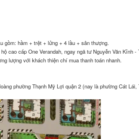
u gồm: hầm + trệt + lửng + 4 lầu + sân thượng.
n hộ cao cấp One Verandah, ngay ngã tư Nguyễn Văn Kỉnh - T
hương lượng với khách thiện chí mua thanh toán nhanh.
Hoàng phường Thạnh Mỹ Lợi quận 2 (nay là phường Cát Lái,