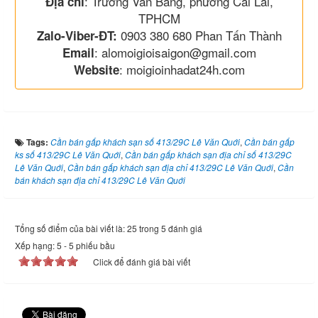
: Trương Văn Bang, phường Cái Lái,
Địa chỉ
TPHCM
0903 380 680 Phan Tấn Thành
Zalo-Viber-ĐT:
: alomoigioisaigon@gmail.com
Email
: moigioinhadat24h.com
Website
Tags:
Cần bán gấp khách sạn số 413/29C Lê Văn Quới
,
Cần bán gấp
ks số 413/29C Lê Văn Quới
,
Cần bán gấp khách sạn địa chỉ số 413/29C
Lê Văn Quới
,
Cần bán gấp khách sạn địa chỉ 413/29C Lê Văn Quới
,
Cần
bán khách sạn địa chỉ 413/29C Lê Văn Quới
Tổng số điểm của bài viết là: 25 trong 5 đánh giá
Xếp hạng:
5
-
5
phiếu bầu
Click để đánh giá bài viết