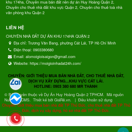
khu 174ha, Chuyên mua bán đất nền dự án Huy Hoàng Quận 2,
Chuyên cho thuê nhà đất khu vực Quận 2, Chuyên cho thuê toà nhà
văn phòng khu Quận 2
LIÊN HỆ
CHUYÊN NHÀ ĐẤT DỰ ÁN KHU 174HA QUẬN 2
Địa chỉ:
Trương Văn Bang, phường Cát Lái, TP Hồ Chí Minh
Điện thoại:
0903380680
Email:
alomoigioisaigon@gmail.com
Website:
https://moigioinhadat24h.com/
CHUYÊN: GIỚI THIỆU MUA BÁN NHÀ ĐẤT, CHO THUÊ NHÀ ĐẤT,
DỊCH VỤ XÂY DỰNG...KHU VỰC CÁT LÁI.
HOTLINE: 0903 380 680 MR THÀNH
© Bản quyền thuộc về
Dự Án Huy Hoàng Quận 2 TPHCM
.
Mã nguồn
NukeViet CMS
.
Thiết kế bởi GiáRẻ.vn.
|
Điều khoản sử dụng
Chuyên: Giới thiệu mua bán nhà đất TP Thủ Đức, cho thuê nhà đất TP Thủ
Đức, dịch vụ xây dựng, hồ sơ nhà đất TP Thủ Đức.