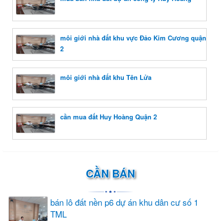
môi giới nhà đất khu vực Đảo Kim Cương quận
2
môi giới nhà đất khu Tên Lửa
cần mua đất Huy Hoàng Quận 2
CẦN BÁN
bán lô đất nền p6 dự án khu dân cư số 1
TML